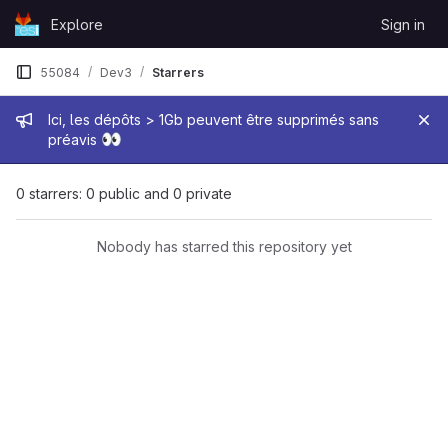
Skip to content
Explore
Sign in
GitLab
55084
Dev3
Starrers
Admin message
Ici, les dépôts > 1Gb peuvent être supprimés sans
👀
préavis
0 starrers: 0 public and 0 private
Nobody has starred this repository yet