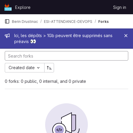
Skip to content
Explore
Sign in
GitLab
Berin Drustinac
ESI-ATTENDANCE-DEVOPS
Forks
Admin message
Ici, les dépôts > 1Gb peuvent être supprimés sans
👀
préavis
Created date
0 forks: 0 public, 0 internal, and 0 private