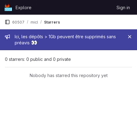
Skip to content
Explore
Sign in
GitLab
60507
micl
Starrers
Admin message
Ici, les dépôts > 1Gb peuvent être supprimés sans
👀
préavis
0 starrers: 0 public and 0 private
Nobody has starred this repository yet