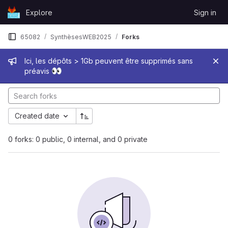
Skip to content
Explore
Sign in
GitLab
65082
SynthèsesWEB2025
Forks
Admin message
Ici, les dépôts > 1Gb peuvent être supprimés sans
👀
préavis
Created date
0 forks: 0 public, 0 internal, and 0 private