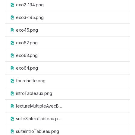
exo2-194.png
exo3-195.png
exo45.png
exo62.png
exo63.png
exo64.png
fourchette.png
introTableaux.png
lectureMultipleAvecBooléen.png
suite3intrroTableau.png
suiteIntroTableau.png