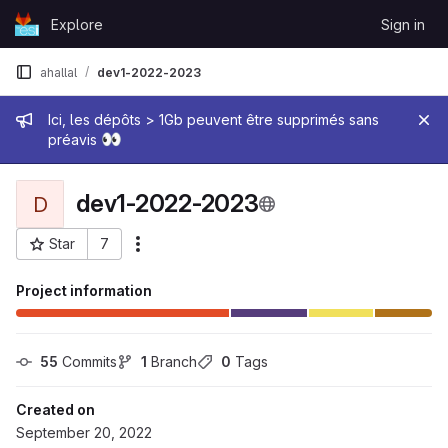
Skip to content
Explore
Sign in
GitLab
ahallal
dev1-2022-2023
Admin message
Ici, les dépôts > 1Gb peuvent être supprimés sans
👀
préavis
dev1-2022-2023
D
Star
7
More actions
Project ID: 33558
Project information
55
 Commits
1
 Branch
0
 Tags
Created on
September 20, 2022