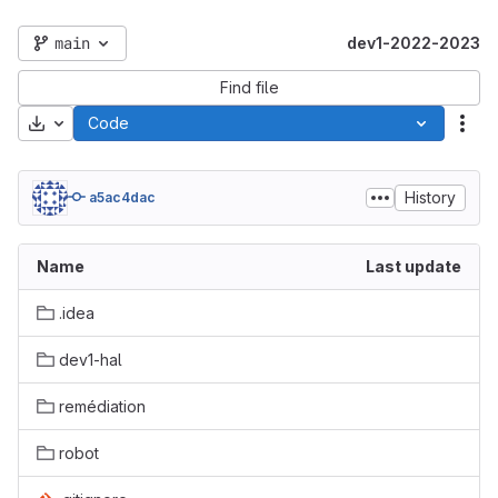
main
dev1-2022-2023
Find file
Download
Code
Act
History
a5ac4dac
Name
Last update
.idea
dev1-hal
remédiation
robot