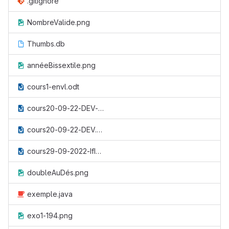
.gitignore
NombreValide.png
Thumbs.db
annéeBissextile.png
cours1-envl.odt
cours20-09-22-DEV-miseAjour.odt
cours20-09-22-DEV.odt
cours29-09-2022-IfImbriqués.odt
doubleAuDés.png
exemple.java
exo1-194.png