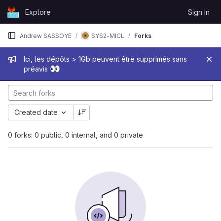
Skip to content
Explore
Sign in
GitLab
Andrew SASSOYE
SYS2-MICL
Forks
Admin message
Ici, les dépôts > 1Gb peuvent être supprimés sans
👀
préavis
Created date
0 forks: 0 public, 0 internal, and 0 private