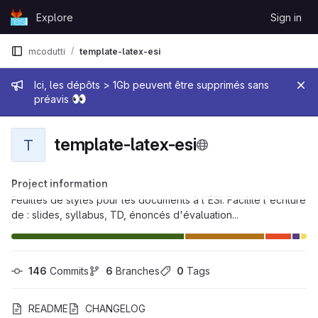
Skip to content
Explore
Sign in
GitLab
mcodutti
template-latex-esi
Admin message
Ici, les dépôts > 1Gb peuvent être supprimés sans
👀
préavis
template-latex-esi
T
Project information
Feuilles de styles pour les documents à l'ÉSI. Facilite l'écriture
de : slides, syllabus, TD, énoncés d'évaluation...
146
 Commits
6
 Branches
0
 Tags
README
CHANGELOG